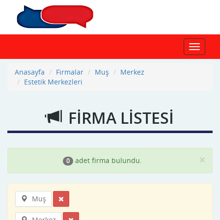
Toggle
navigat
Anasayfa
Firmalar
Muş
Merkez
Estetik Merkezleri
FİRMA LİSTESİ
×
adet firma bulundu.
0
Muş
Merkez