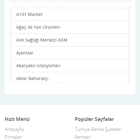
A101 Market
Ağaç Ve Yan Ürünleri
Aile Sağlığı Merkezi ASM
Ajanslar
Akaryakıt istasyonları
Aktar Baharatçı
Alışveriş Merkezleri- AVM
Alüminyum
Ambalaj Firmaları
Hızlı Menü
Popüler Sayfalar
Anasayfa
Türkiye Banka Şubeleri
Ambar,Antrepo
Firmalar
Rehberi